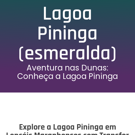
Lagoa
Pininga
(esmeralda)
Aventura nas Dunas:
Conheça a Lagoa Pininga
Kite surf nos Lençóis Maranhenses
Lagoa nos Lençóis
Lagoa do Pininga
Explore a Lagoa Pininga em